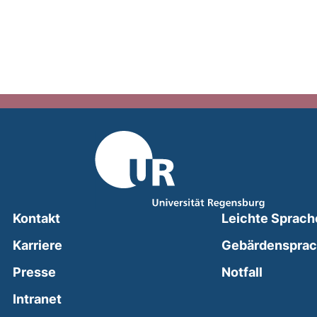
Kontakt
Leichte Sprach
Karriere
Gebärdenspra
(external
Presse
Notfall
(external link, opens in a new window)
Intranet