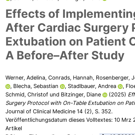
Effects of Implementi
After Cardiac Surgery 
Extubation on Patient
A Before–After Study
Werner, Adelina
,
Conrads, Hannah
,
Rosenberger, 
,
Blecha, Sebastian
,
Stadlbauer, Andrea
,
Flo
Schmid, Christof
und
Bitzinger, Diane
(2025)
Ef
Surgery Protocol with On-Table Extubation on Pat
Journal of Clinical Medicine 14 (2), S. 352.
Veröffentlichungsdatum dieses Volltextes: 10 Mrz
Artikel