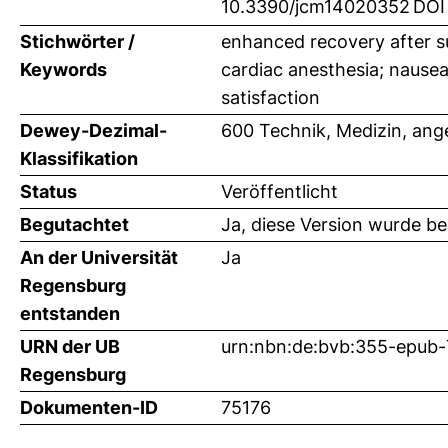
10.3390/jcm14020352
DOI
Stichwörter /
enhanced recovery after su
Keywords
cardiac anesthesia; nausea
satisfaction
Dewey-Dezimal-
600 Technik, Medizin, an
Klassifikation
Status
Veröffentlicht
Begutachtet
Ja, diese Version wurde b
An der Universität
Ja
Regensburg
entstanden
URN der UB
urn:nbn:de:bvb:355-epub
Regensburg
Dokumenten-ID
75176