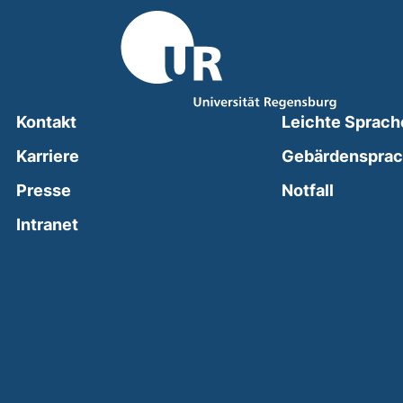
Kontakt
Leichte Sprach
Karriere
Gebärdenspra
(external
Presse
Notfall
(external link, opens in a new window)
Intranet