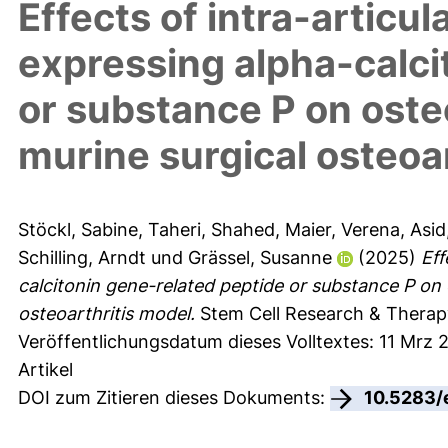
Effects of intra-articu
expressing alpha-calci
or substance P on oste
murine surgical osteoa
Stöckl, Sabine
,
Taheri, Shahed
,
Maier, Verena
,
Asid
Schilling, Arndt
und
Grässel, Susanne
(2025)
Eff
calcitonin gene-related peptide or substance P on 
osteoarthritis model.
Stem Cell Research & Therapy
Veröffentlichungsdatum dieses Volltextes: 11 Mrz 
Artikel
DOI zum Zitieren dieses Dokuments:
10.5283/