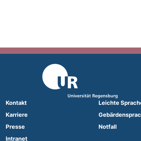
Kontakt
Leichte Sprach
Karriere
Gebärdenspra
(external
Presse
Notfall
(external link, opens in a new window)
Intranet