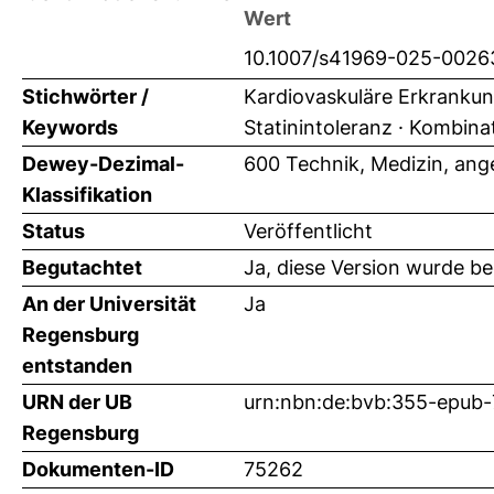
Wert
10.1007/s41969-025-0026
Stichwörter /
Kardiovaskuläre Erkrankung
Keywords
Statinintoleranz · Kombina
Dewey-Dezimal-
600 Technik, Medizin, an
Klassifikation
Status
Veröffentlicht
Begutachtet
Ja, diese Version wurde b
An der Universität
Ja
Regensburg
entstanden
URN der UB
urn:nbn:de:bvb:355-epub
Regensburg
Dokumenten-ID
75262