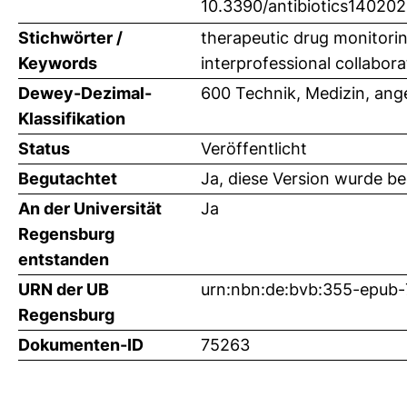
10.3390/antibiotics14020
Stichwörter /
therapeutic drug monitorin
Keywords
interprofessional collabora
Dewey-Dezimal-
600 Technik, Medizin, an
Klassifikation
Status
Veröffentlicht
Begutachtet
Ja, diese Version wurde b
An der Universität
Ja
Regensburg
entstanden
URN der UB
urn:nbn:de:bvb:355-epub
Regensburg
Dokumenten-ID
75263