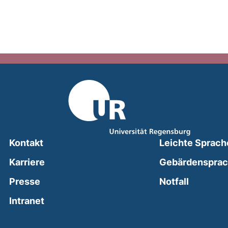
Kontakt
Leichte Sprach
Karriere
Gebärdenspra
(external
Presse
Notfall
(external link, opens in a new window)
Intranet