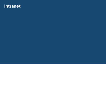
(external link, opens in a new window)
Intranet