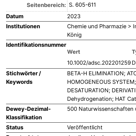
S. 605-611
Seitenbereich:
Datum
2023
Institutionen
Chemie und Pharmazie > In
König
Identifikationsnummer
Wert
T
10.1002/adsc.202201259
D
Stichwörter /
BETA-H ELIMINATION; A
Keywords
HOMOGENEOUS SYSTEM; 
DESATURATION; DERIVATIV
Dehydrogenation; HAT Cata
Dewey-Dezimal-
500 Naturwissenschaften
Klassifikation
Status
Veröffentlicht