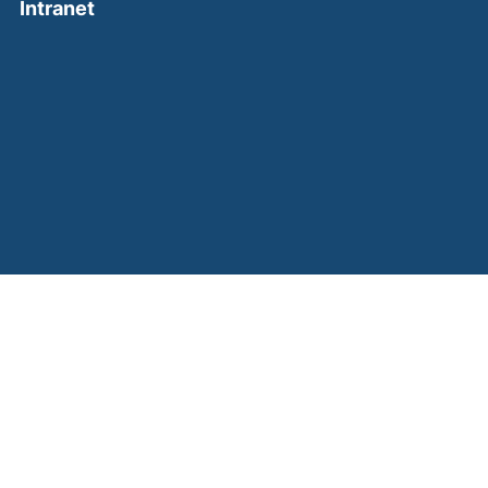
(external link, opens in a new window)
Intranet