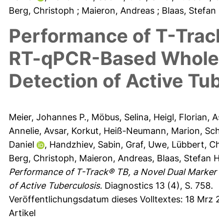
Berg, Christoph
; Maieron, Andreas
; Blaas, Stefan
Performance of T-Trac
RT-qPCR-Based Whole-
Detection of Active Tu
Meier, Johannes P.
,
Möbus, Selina
,
Heigl, Florian
,
A
Annelie
,
Avsar, Korkut
,
Heiß-Neumann, Marion
,
Sch
Daniel
,
Handzhiev, Sabin
,
Graf, Uwe
,
Lübbert, C
Berg, Christoph
,
Maieron, Andreas
,
Blaas, Stefan H
Performance of T-Track® TB, a Novel Dual Marke
of Active Tuberculosis.
Diagnostics 13 (4), S. 758.
Veröffentlichungsdatum dieses Volltextes: 18 Mrz
Artikel