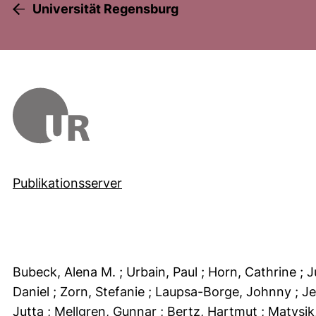
Universität Regensburg
Publikationsserver
Bubeck, Alena M.
; Urbain, Paul
; Horn, Cathrine
; 
Daniel
; Zorn, Stefanie
; Laupsa-Borge, Johnny
; J
Jutta
; Mellgren, Gunnar
; Bertz, Hartmut
; Matysik