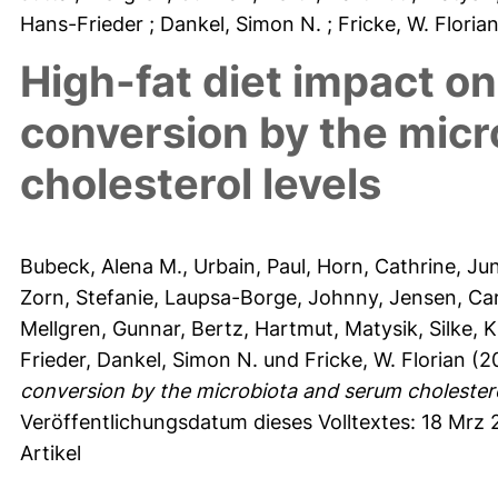
Hans-Frieder
; Dankel, Simon N.
; Fricke, W. Floria
High-fat diet impact on
conversion by the mic
cholesterol levels
Bubeck, Alena M.
,
Urbain, Paul
,
Horn, Cathrine
,
Jun
Zorn, Stefanie
,
Laupsa-Borge, Johnny
,
Jensen, Car
Mellgren, Gunnar
,
Bertz, Hartmut
,
Matysik, Silke
,
K
Frieder
,
Dankel, Simon N.
und
Fricke, W. Florian
(2
conversion by the microbiota and serum cholestero
Veröffentlichungsdatum dieses Volltextes: 18 Mrz 
Artikel