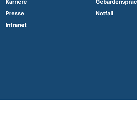
Karriere
Gebärdenspra
(external
Presse
Notfall
(external link, opens in a new window)
Intranet