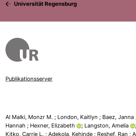
Universität Regensburg
Publikationsserver
Al Malki, Monzr M.
; London, Kaitlyn
; Baez, Janna
Hannah
; Hexner, Elizabeth
; Langston, Amelia
Kitko, Carrie L.
; Adekola, Kehinde
; Reshef, Ran
; 