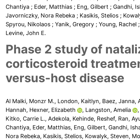
Chantiya
; Eder, Matthias
; Eng, Gilbert
; Gandhi, I
Javorniczky, Nora Rebeka
; Kasikis, Stelios
; Kowal
Spyrou, Nikolaos
; Yanik, Gregory
; Young, Rachel
Levine, John E.
Phase 2 study of natal
corticosteroid treatmen
versus-host disease
Al Malki, Monzr M.
,
London, Kaitlyn
,
Baez, Janna
,
Hannah
,
Hexner, Elizabeth
,
Langston, Amelia
Kitko, Carrie L.
,
Adekola, Kehinde
,
Reshef, Ran
,
Ayu
Chantiya
,
Eder, Matthias
,
Eng, Gilbert
,
Gandhi, Ish
Nora Rebeka
,
Kasikis, Stelios
,
Kowalyk, Steven
,
Mo