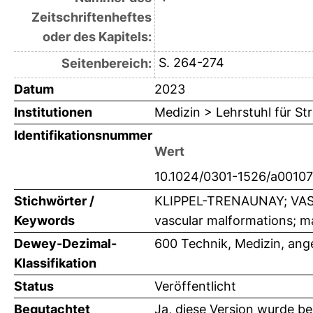
Zeitschriftenheftes
oder des Kapitels:
S. 264-274
Seitenbereich:
Datum
2023
Institutionen
Medizin > Lehrstuhl für St
Identifikationsnummer
Wert
10.1024/0301-1526/a0010
Stichwörter /
KLIPPEL-TRENAUNAY; VA
Keywords
vascular malformations; m
Dewey-Dezimal-
600 Technik, Medizin, an
Klassifikation
Status
Veröffentlicht
Begutachtet
Ja, diese Version wurde b