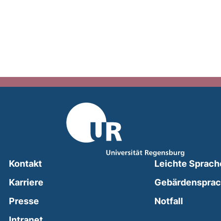
Kontakt
Leichte Sprach
Karriere
Gebärdenspra
(external
Presse
Notfall
(external link, opens in a new window)
Intranet