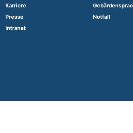
Karriere
Gebärdenspra
(external
Presse
Notfall
(external link, opens in a new window)
Intranet