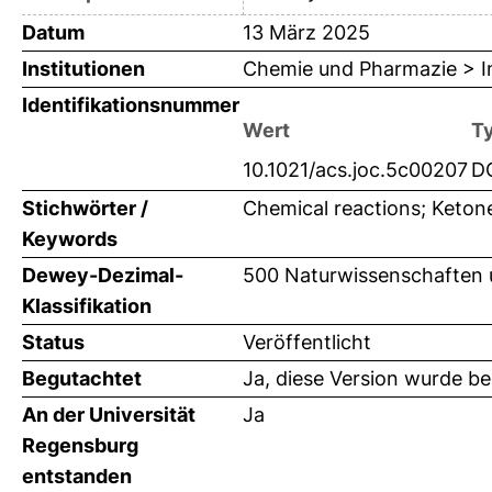
Datum
13 März 2025
Institutionen
Chemie und Pharmazie > In
Identifikationsnummer
Wert
T
10.1021/acs.joc.5c00207
D
Stichwörter /
Chemical reactions; Keton
Keywords
Dewey-Dezimal-
500 Naturwissenschaften
Klassifikation
Status
Veröffentlicht
Begutachtet
Ja, diese Version wurde b
An der Universität
Ja
Regensburg
entstanden