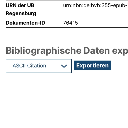
URN der UB
urn:nbn:de:bvb:355-epub
Regensburg
Dokumenten-ID
76415
Bibliographische Daten exp
Hochladedatum:19 Mrz 2025 11:51/Metadaten zul