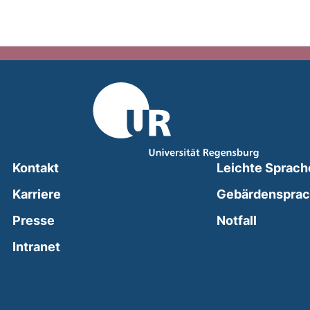
Kontakt
Leichte Sprach
Karriere
Gebärdenspra
(external
Presse
Notfall
(external link, opens in a new window)
Intranet