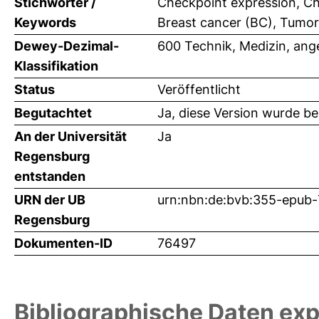
Stichwörter /
Checkpoint expression, Che
Keywords
Breast cancer (BC), Tumo
Dewey-Dezimal-
600 Technik, Medizin, an
Klassifikation
Status
Veröffentlicht
Begutachtet
Ja, diese Version wurde b
An der Universität
Ja
Regensburg
entstanden
URN der UB
urn:nbn:de:bvb:355-epub
Regensburg
Dokumenten-ID
76497
Bibliographische Daten exp