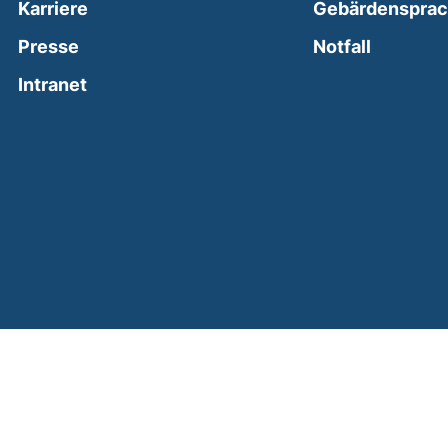
Karriere
Gebärdenspra
(external
Presse
Notfall
(external link, opens in a new window)
Intranet