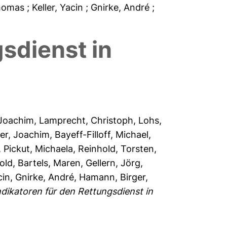
Thomas
; Keller, Yacin
; Gnirke, André
;
gsdienst in
 Joachim
,
Lamprecht, Christoph
,
Lohs,
er, Joachim
,
Bayeff-Filloff, Michael
,
,
Pickut, Michaela
,
Reinhold, Torsten
,
old
,
Bartels, Maren
,
Gellern, Jörg
,
cin
,
Gnirke, André
,
Hamann, Birger
,
ndikatoren für den Rettungsdienst in