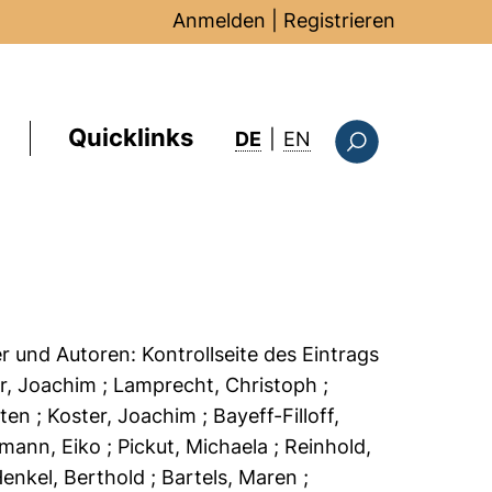
Anmelden
|
Registrieren
Quicklinks
: this page in Englis
DE
|
EN
Suchformular
er und Autoren:
Kontrollseite des Eintrags
er, Joachim
; Lamprecht, Christoph
;
sten
; Koster, Joachim
; Bayeff-Filloff,
elmann, Eiko
; Pickut, Michaela
; Reinhold,
Henkel, Berthold
; Bartels, Maren
;