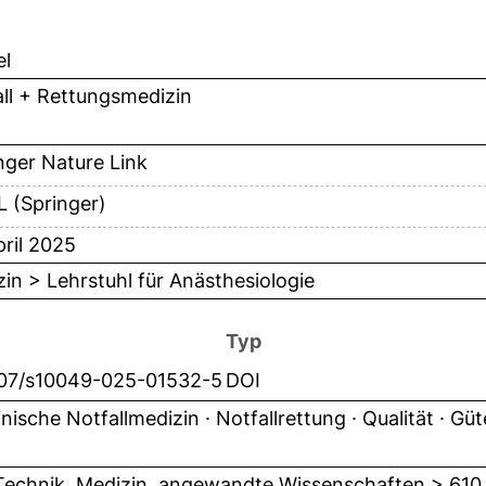
el
ll + Rettungsmedizin
nger Nature Link
 (Springer)
ril 2025
in > Lehrstuhl für Anästhesiologie
Typ
007/s10049-025-01532-5
DOI
inische Notfallmedizin · Notfallrettung · Qualität · Gü
Technik, Medizin, angewandte Wissenschaften > 610