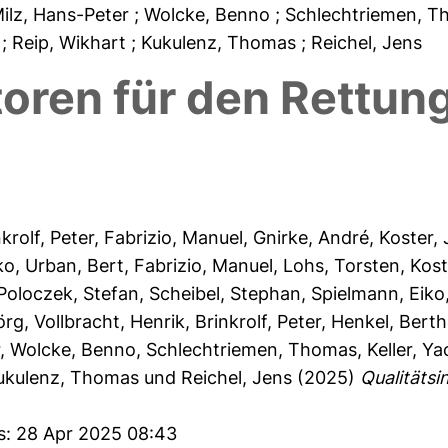
Milz, Hans-Peter
; Wolcke, Benno
; Schlechtriemen, 
s
; Reip, Wikhart
; Kukulenz, Thomas
; Reichel, Jens
toren für den Rettun
krolf, Peter
,
Fabrizio, Manuel
,
Gnirke, André
,
Koster,
ko
,
Urban, Bert
,
Fabrizio, Manuel
,
Lohs, Torsten
,
Kost
Poloczek, Stefan
,
Scheibel, Stephan
,
Spielmann, Eiko
örg
,
Vollbracht, Henrik
,
Brinkrolf, Peter
,
Henkel, Berth
r
,
Wolcke, Benno
,
Schlechtriemen, Thomas
,
Keller, Ya
ukulenz, Thomas
und
Reichel, Jens
(2025)
Qualitätsi
es: 28 Apr 2025 08:43