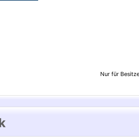
8:43/Metadaten zuletzt geändert: 23 Jul 2026 11:0
Nur für Besitz
k