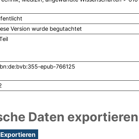
fentlicht
iese Version wurde begutachtet
eil
nbn:de:bvb:355-epub-766125
2
sche Daten exportieren