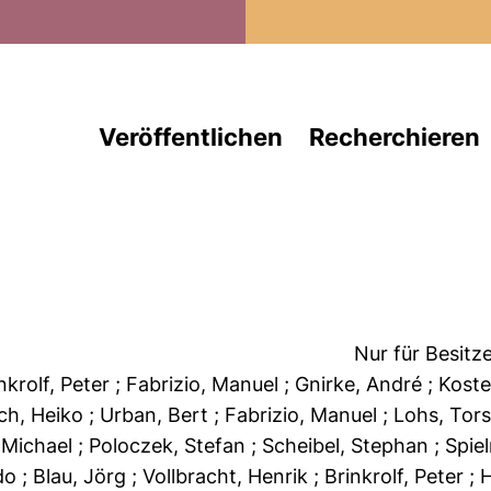
Direkt zum Inhalt
Veröffentlichen
Recherchieren
Nur für Besitz
inkrolf, Peter
; Fabrizio, Manuel
; Gnirke, André
; Kost
sch, Heiko
; Urban, Bert
; Fabrizio, Manuel
; Lohs, Tor
, Michael
; Poloczek, Stefan
; Scheibel, Stephan
; Spi
odo
; Blau, Jörg
; Vollbracht, Henrik
; Brinkrolf, Peter
; 