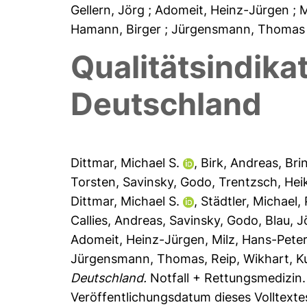
Gellern, Jörg
; Adomeit, Heinz-Jürgen
; 
Hamann, Birger
; Jürgensmann, Thoma
Qualitätsindika
Deutschland
Dittmar, Michael S.
,
Birk, Andreas
,
Brin
Torsten
,
Savinsky, Godo
,
Trentzsch, Hei
Dittmar, Michael S.
,
Städtler, Michael
,
Callies, Andreas
,
Savinsky, Godo
,
Blau, J
Adomeit, Heinz-Jürgen
,
Milz, Hans-Pete
Jürgensmann, Thomas
,
Reip, Wikhart
,
K
Deutschland.
Notfall + Rettungsmedizin.
Veröffentlichungsdatum dieses Volltext