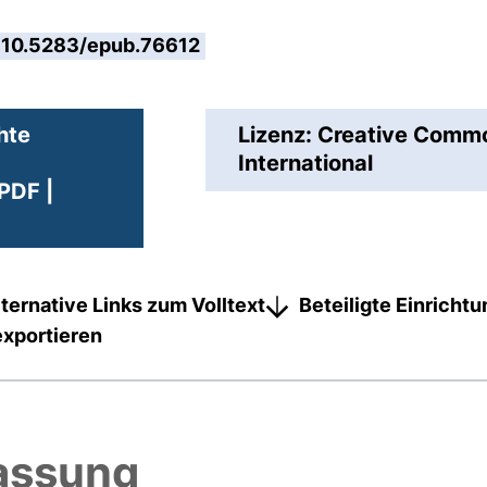
10.5283/epub.76612
hte
Lizenz: Creative Com
International
PDF |
lternative Links zum Volltext
Beteiligte Einricht
exportieren
assung