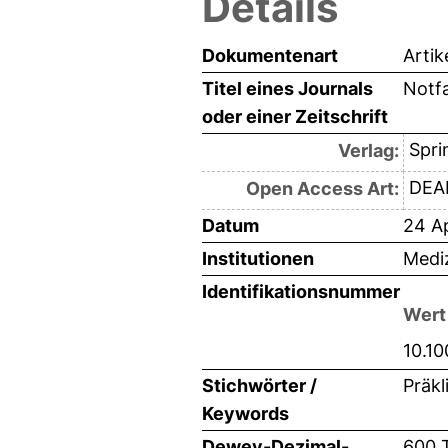
Details
Dokumentenart
Artik
Titel eines Journals
Notfa
oder einer Zeitschrift
Spri
Verlag:
DEAL
Open Access Art:
Datum
24 Ap
Institutionen
Mediz
Identifikationsnummer
Wert
10.1
Stichwörter /
Präkl
Keywords
Dewey-Dezimal-
600 