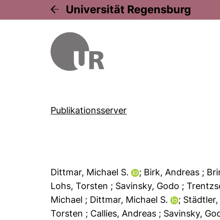
Universität Regensburg
Publikationsserver
Dittmar, Michael S.
; Birk, Andreas
; Br
Lohs, Torsten
; Savinsky, Godo
; Trentz
Michael
; Dittmar, Michael S.
; Städtler
Torsten
; Callies, Andreas
; Savinsky, G