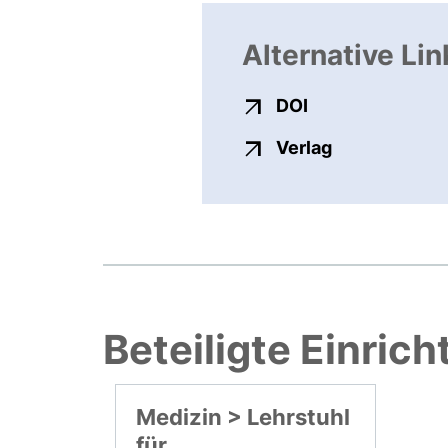
Alternative Lin
externer Link, ö
DOI
externer Link
Verlag
Beteiligte Einric
Medizin > Lehrstuhl
für