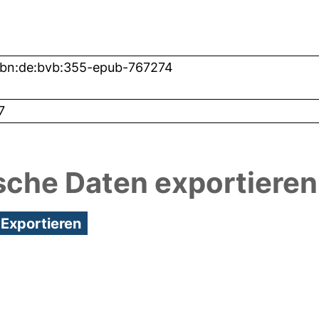
nbn:de:bvb:355-epub-767274
7
sche Daten exportieren