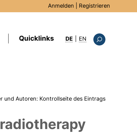
Anmelden
|
Registrieren
Quicklinks
: this page in Englis
DE
|
EN
Suchformular
er und Autoren:
Kontrollseite des Eintrags
r radiotherapy