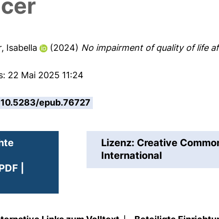
ncer
, Isabella
(2024)
No impairment of quality of life a
s: 22 Mai 2025 11:24
10.5283/epub.76727
hte
Lizenz: Creative Comm
International
PDF |