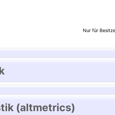
1:24/Metadaten zuletzt geändert: 22 Mai 2025 11:2
Nur für Besitz
k
tik (altmetrics)