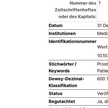
1
Nummer des
Zeitschriftenheftes
oder des Kapitels:
Datum
31 D
Institutionen
Mediz
Identifikationsnummer
Wert
10.1
Stichwörter /
Prost
Keywords
Pati
Dewey-Dezimal-
600 
Klassifikation
Status
Veröf
Begutachtet
Ja, d