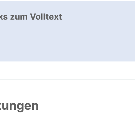
ks zum Volltext
ffnet neues Fenster
, öffnet neues Fenster
htungen