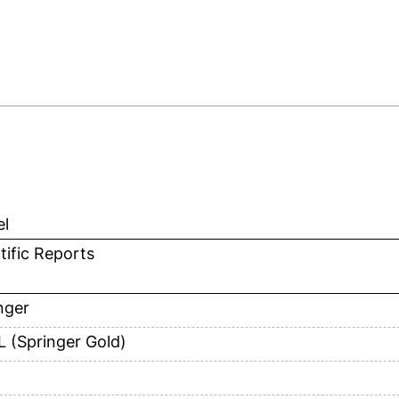
el
tific Reports
nger
 (Springer Gold)