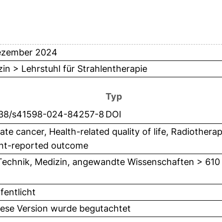
ezember 2024
in > Lehrstuhl für Strahlentherapie
Typ
038/s41598-024-84257-8
DOI
ate cancer, Health-related quality of life, Radiothera
ent-reported outcome
Technik, Medizin, angewandte Wissenschaften > 610
fentlicht
iese Version wurde begutachtet