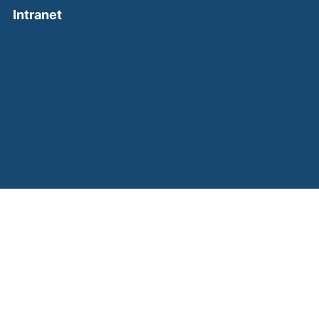
(external link, opens in a new window)
Intranet