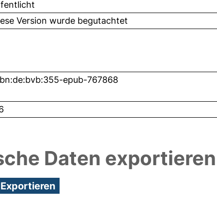
fentlicht
iese Version wurde begutachtet
nbn:de:bvb:355-epub-767868
6
sche Daten exportieren