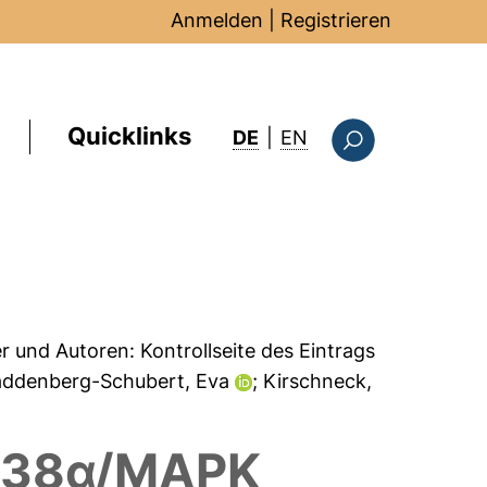
Anmelden
|
Registrieren
Quicklinks
: this page in Englis
DE
|
EN
Suchformular
er und Autoren:
Kontrollseite des Eintrags
addenberg-Schubert, Eva
; Kirschneck,
d p38α/MAPK