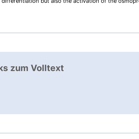
ifferentiation but also the activation of the osmopro
ks zum Volltext
ffnet neues Fenster
, öffnet neues Fenster