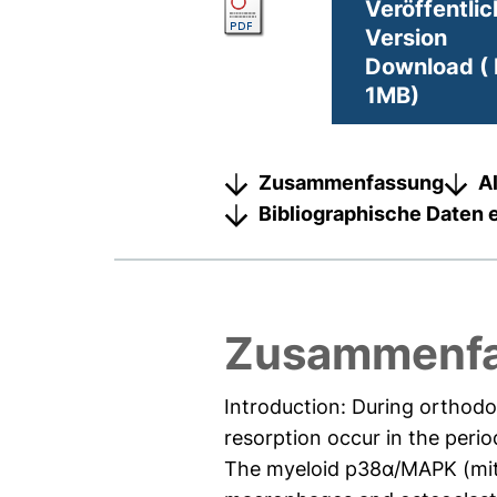
Veröffentlic
Version
Download ( 
1MB)
Zusammenfassung
A
Bibliographische Daten 
Zusammenf
Introduction: During orthodo
resorption occur in the peri
The myeloid p38α/MAPK (mito