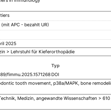
iers in Immunology
tiers
 (mit APC - bezahlt UR)
ril 2025
in > Lehrstuhl für Kieferorthopädie
Typ
389/fimmu.2025.1571268
DOI
dontic tooth movement, p38a/MAPK, bone remodeling,
Technik, Medizin, angewandte Wissenschaften > 610