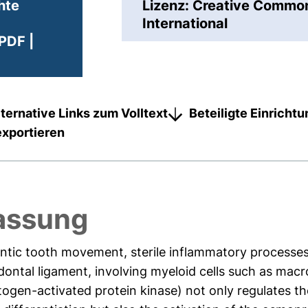
hte
Lizenz: Creative Comm
International
PDF |
lternative Links zum Volltext
Beteiligte Einricht
exportieren
assung
ntic tooth movement, sterile inflammatory processes
odontal ligament, involving myeloid cells such as mac
gen-activated protein kinase) not only regulates t