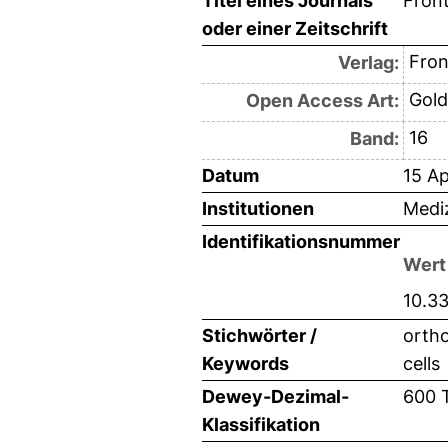
Titel eines Journals
Front
oder einer Zeitschrift
Fron
Verlag:
Gold
Open Access Art:
16
Band:
Datum
15 Ap
Institutionen
Mediz
Identifikationsnummer
Wert
10.3
Stichwörter /
ortho
Keywords
cells
Dewey-Dezimal-
600 
Klassifikation