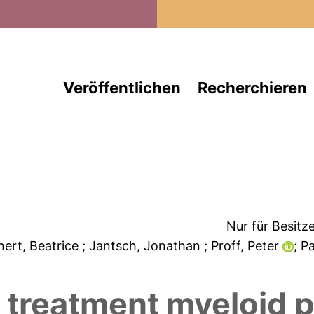
Direkt zum Inhalt
Veröffentlichen
Recherchieren
Nur für Besitz
inert, Beatrice
; Jantsch, Jonathan
; Proff, Peter
; P
lt treatment myeloi