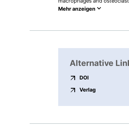
macrophages and osteoclast d
Mehr anzeigen
Alternative Lin
externer Link, ö
DOI
externer Link
Verlag