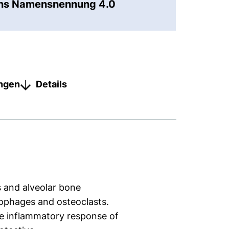
ons Namensnennung 4.0
ungen
Details
 and alveolar bone
rophages and osteoclasts.
he inflammatory response of