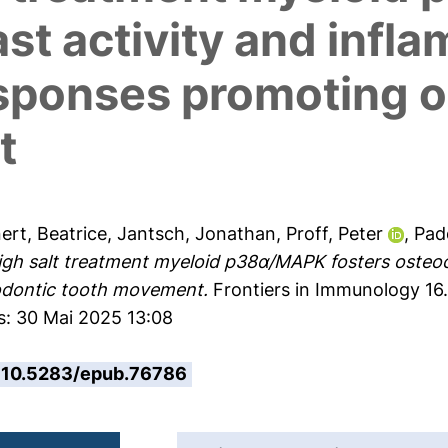
ast activity and infl
ponses promoting o
t
ert, Beatrice
,
Jantsch, Jonathan
,
Proff, Peter
,
Pad
igh salt treatment myeloid p38α/MAPK fosters osteoc
dontic tooth movement.
Frontiers in Immunology 16
s: 30 Mai 2025 13:08
10.5283/epub.76786