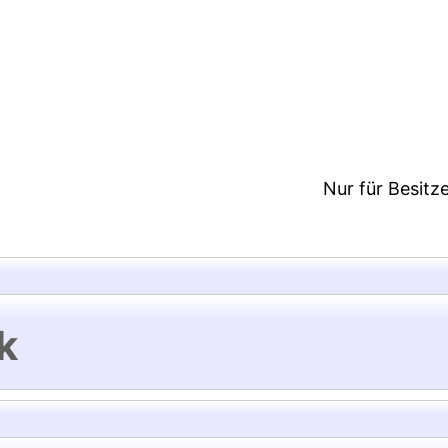
3:08/Metadaten zuletzt geändert: 01 Dez 2025 13:4
Nur für Besitz
k