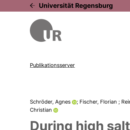
Universität Regensburg
Publikationsserver
Schröder, Agnes
; Fischer, Florian
; Re
Christian
During high sa