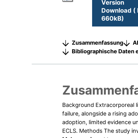
Version
Download ( 
660kB)
Zusammenfassung
A
Bibliographische Daten 
Zusammenf
Background Extracorporeal li
failure, alongside a rising a
adoption, limited evidence u
ECLS. Methods The study invo