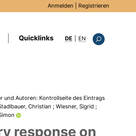
Anmelden
|
Registrieren
Quicklinks
: this page in Englis
DE
|
EN
Suchformular
er und Autoren:
Kontrollseite des Eintrags
Stadlbauer, Christian
; Wiesner, Sigrid
;
 Simon
ry response on