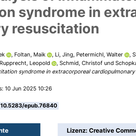
ion syndrome in extr
y resuscitation
ek
,
Foltan, Maik
,
Li, Jing
,
Petermichl, Walter
,
S
Rupprecht, Leopold
,
Schmid, Christof
und
Schopk
itation syndrome in extracorporeal cardiopulmonary 
s: 10 Jun 2025 10:26
10.5283/epub.76840
hte
Lizenz: Creative Com