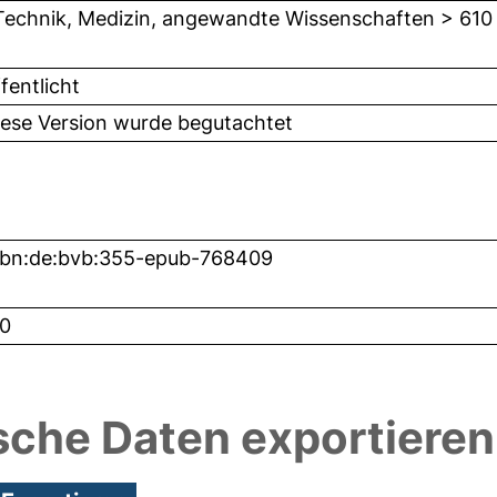
Technik, Medizin, angewandte Wissenschaften > 610
fentlicht
iese Version wurde begutachtet
nbn:de:bvb:355-epub-768409
0
sche Daten exportieren