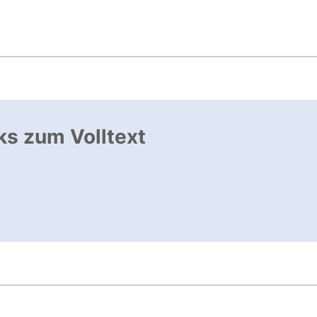
ks zum Volltext
ffnet neues Fenster
, öffnet neues Fenster