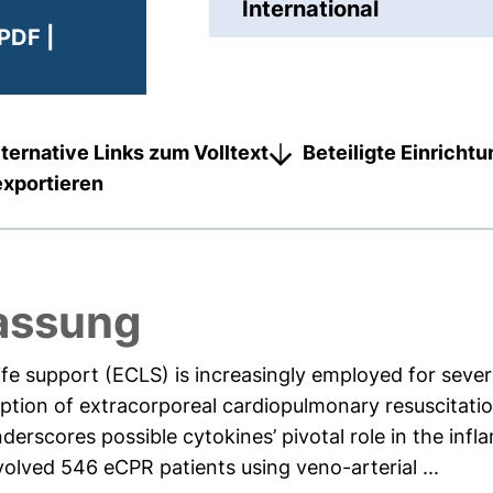
International
PDF |
lternative Links zum Volltext
Beteiligte Einricht
exportieren
assung
fe support (ECLS) is increasingly employed for severe
doption of extracorporeal cardiopulmonary resuscitat
nderscores possible cytokines’ pivotal role in the in
lved 546 eCPR patients using veno-arterial ...