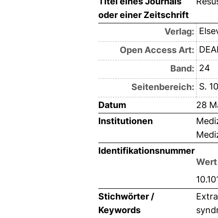
Titel eines Journals
Resus
oder einer Zeitschrift
Else
Verlag:
DEAL
Open Access Art:
24
Band:
S. 1
Seitenbereich:
Datum
28 M
Institutionen
Mediz
Mediz
Identifikationsnummer
Wert
10.10
Stichwörter /
Extra
Keywords
synd