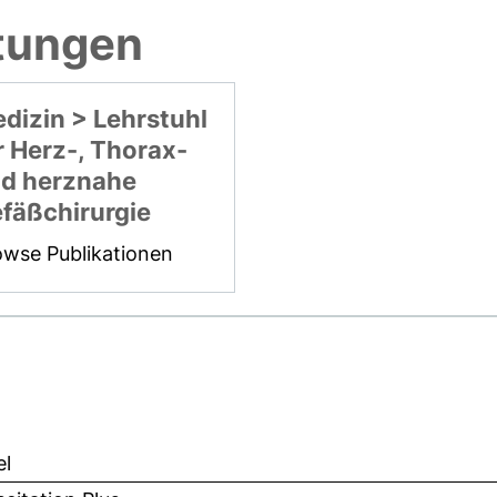
htungen
dizin > Lehrstuhl
r Herz-, Thorax-
d herznahe
fäßchirurgie
owse Publikationen
el