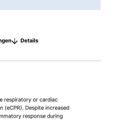
ungen
Details
 respiratory or cardiac
ion (eCPR). Despite increased
flammatory response during