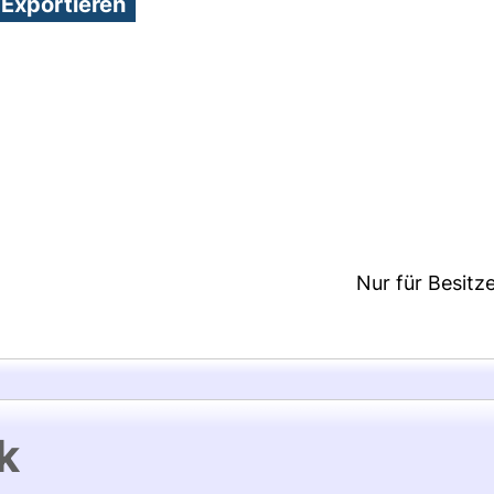
0:26/Metadaten zuletzt geändert: 02 Okt 2025 13:5
Nur für Besitz
k