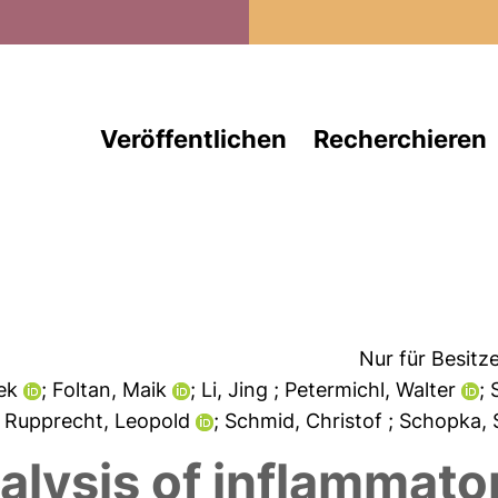
Direkt zum Inhalt
Veröffentlichen
Recherchieren
Nur für Besitz
nek
; Foltan, Maik
; Li, Jing
; Petermichl, Walter
; 
; Rupprecht, Leopold
; Schmid, Christof
; Schopka,
alysis of inflammato