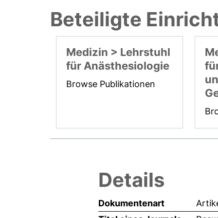
Beteiligte Einric
Medizin > Lehrstuhl
Me
für Anästhesiologie
fü
un
Browse Publikationen
Ge
Br
Details
Dokumentenart
Artik