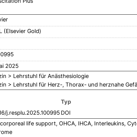
citation Plus
vier
 (Elsevier Gold)
00995
ai 2025
in > Lehrstuhl für Anästhesiologie
in > Lehrstuhl für Herz-, Thorax- und herznahe Gefä
Typ
16/j.resplu.2025.100995
DOI
corporeal life support, OHCA, IHCA, Interleukins, Cyt
rome