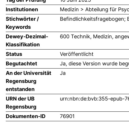
Institutionen
Medizin > Abteilung für Ps
Stichwörter /
Befindlichkeitsfragebogen;
Keywords
Dewey-Dezimal-
600 Technik, Medizin, ange
Klassifikation
Status
Veröffentlicht
Begutachtet
Ja, diese Version wurde beg
An der Universität
Ja
Regensburg
entstanden
URN der UB
urn:nbn:de:bvb:355-epub-7
Regensburg
Dokumenten-ID
76901