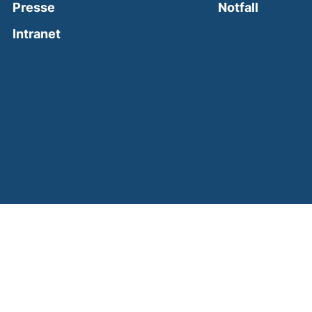
(external
Presse
Notfall
(external link, opens in a new window)
Intranet