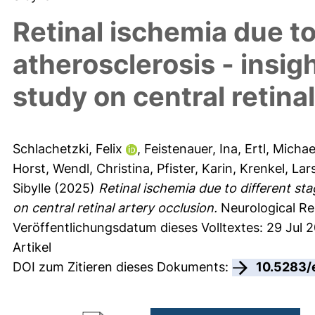
Retinal ischemia due to
atherosclerosis - insig
study on central retina
Schlachetzki, Felix
,
Feistenauer, Ina
,
Ertl, Michae
Horst
,
Wendl, Christina
,
Pfister, Karin
,
Krenkel, Lar
Sibylle
(2025)
Retinal ischemia due to different sta
on central retinal artery occlusion.
Neurological Res
Veröffentlichungsdatum dieses Volltextes: 29 Jul 
Artikel
DOI zum Zitieren dieses Dokuments:
10.5283/