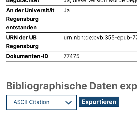
Begutachtet
Ja, diese Version wurde beg
An der Universität
Ja
Regensburg
entstanden
URN der UB
urn:nbn:de:bvb:355-epub-7
Regensburg
Dokumenten-ID
77475
Bibliographische Daten exp