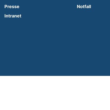
(external
Presse
Notfall
(external link, opens in a new window)
Intranet