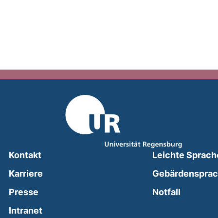
Kontakt
Leichte Sprach
Karriere
Gebärdenspra
(external
Presse
Notfall
(external link, opens in a new window)
Intranet