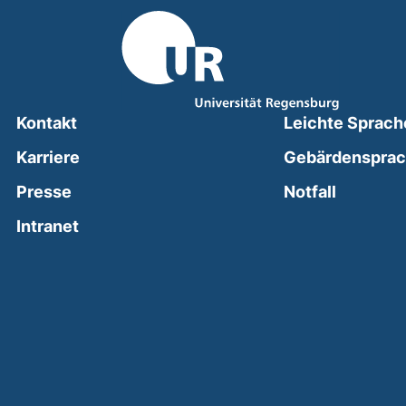
Kontakt
Leichte Sprach
Karriere
Gebärdenspra
(external
Presse
Notfall
(external link, opens in a new window)
Intranet