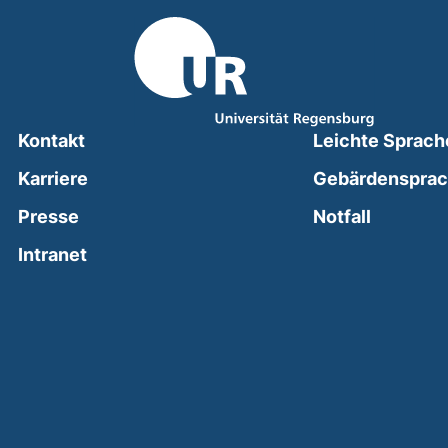
Kontakt
Leichte Sprach
Karriere
Gebärdenspra
(external
Presse
Notfall
(external link, opens in a new window)
Intranet