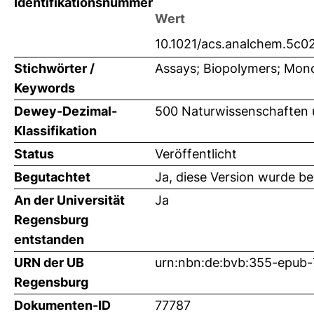
Identifikationsnummer
Wert
10.1021/acs.analchem.5c0
Stichwörter /
Assays; Biopolymers; Mono
Keywords
Dewey-Dezimal-
500 Naturwissenschaften
Klassifikation
Status
Veröffentlicht
Begutachtet
Ja, diese Version wurde b
An der Universität
Ja
Regensburg
entstanden
URN der UB
urn:nbn:de:bvb:355-epub
Regensburg
Dokumenten-ID
77787