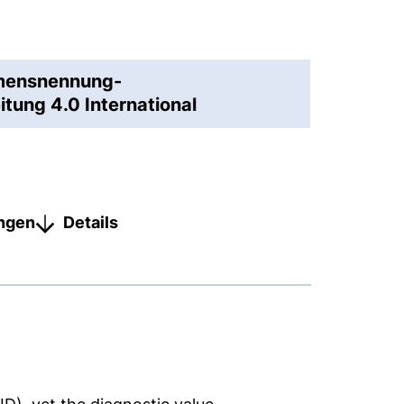
amensnennung-
tung 4.0 International
ungen
Details