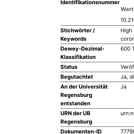
Identifikationsnummer
Wert
10.2
Stichwörter /
High 
Keywords
coro
Dewey-Dezimal-
600 
Klassifikation
Status
Veröf
Begutachtet
Ja, d
An der Universität
Ja
Regensburg
entstanden
URN der UB
urn:
Regensburg
Dokumenten-ID
7779