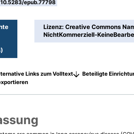
10.5283/epub.77798
hte
Lizenz: Creative Commons N
NichtKommerziell-KeineBearbei
)
lternative Links zum Volltext
Beteiligte Einricht
exportieren
assung