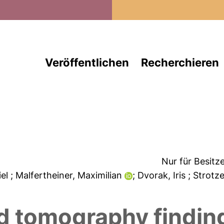
Direkt zum Inhalt
Veröffentlichen
Recherchieren
Nur für Besitz
iel
; Malfertheiner, Maximilian
; Dvorak, Iris
; Strotz
 tomography finding