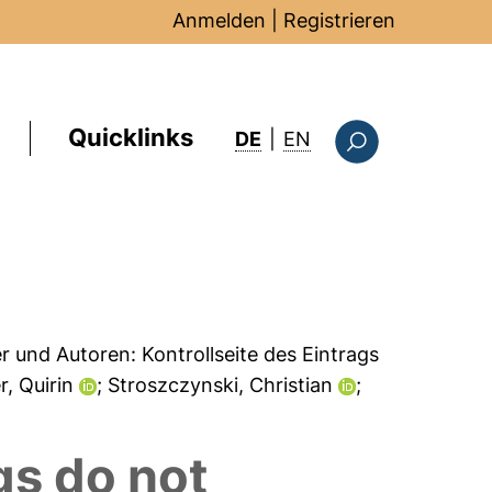
Anmelden
|
Registrieren
Quicklinks
: this page in Englis
DE
|
EN
Suchformular
er und Autoren:
Kontrollseite des Eintrags
er, Quirin
; Stroszczynski, Christian
;
s do not