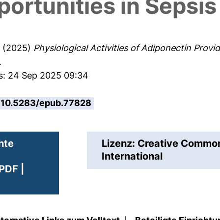
ortunities in Sepsis
s
(2025)
Physiological Activities of Adiponectin Provi
.
es: 24 Sep 2025 09:34
10.5283/epub.77828
hte
Lizenz: Creative Comm
International
PDF |