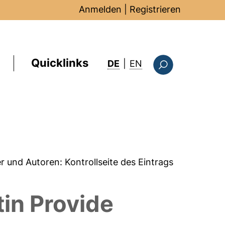
Anmelden
|
Registrieren
Quicklinks
: this page in Englis
DE
|
EN
Suchformular
er und Autoren:
Kontrollseite des Eintrags
tin Provide