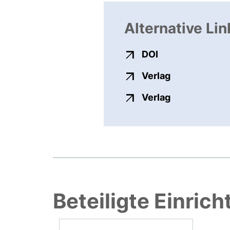
Alternative Lin
externer Link, ö
DOI
externer Link
Verlag
externer Link
Verlag
Beteiligte Einric