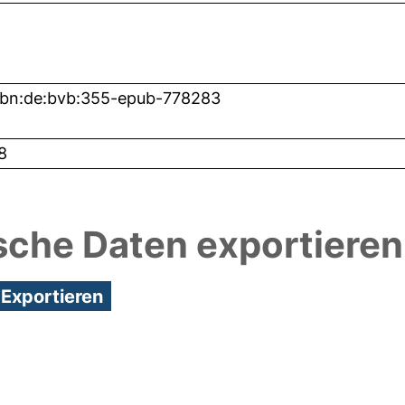
nbn:de:bvb:355-epub-778283
8
sche Daten exportieren