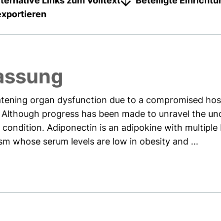
lternative Links zum Volltext
Beteiligte Einricht
exportieren
assung
reatening organ dysfunction due to a compromised ho
ns. Although progress has been made to unravel the un
 condition. Adiponectin is an adipokine with multiple b
sm whose serum levels are low in obesity and ...