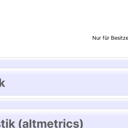
09:34/Metadaten zuletzt geändert: 24 Sep 2025 09
Nur für Besitz
k
tik (altmetrics)