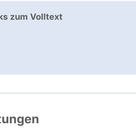
ks zum Volltext
ffnet neues Fenster
, öffnet neues Fenster
, öffnet neues Fenster
htungen