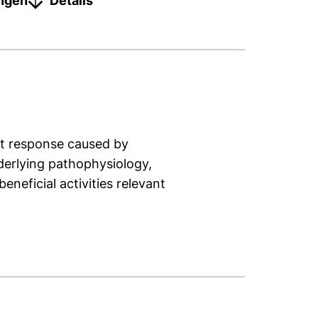
ungen
Details
st response caused by
derlying pathophysiology,
eneficial activities relevant