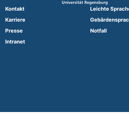
Kontakt
Leichte Sprach
Karriere
Gebärdenspra
(external
Presse
Notfall
(external link, opens in a new window)
Intranet