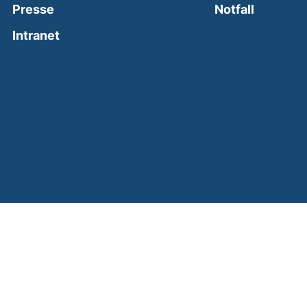
(external
Presse
Notfall
(external link, opens in a new window)
Intranet