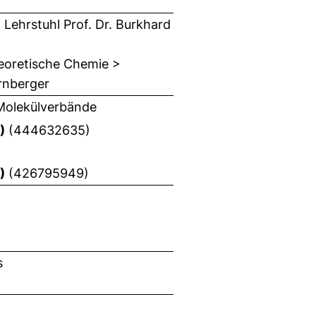
Lehrstuhl Prof. Dr. Burkhard
heoretische Chemie >
ürnberger
 Molekülverbände
)
(444632635)
)
(426795949)
s