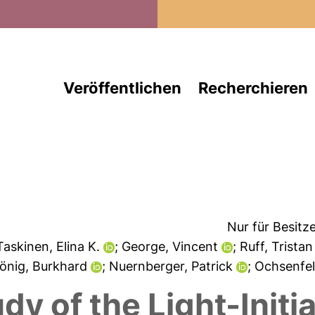
Direkt zum Inhalt
Veröffentlichen
Recherchieren
Nur für Besitz
 Taskinen, Elina K.
; George, Vincent
; Ruff, Trista
König, Burkhard
; Nuernberger, Patrick
; Ochsenfel
dy of the Light-Initi