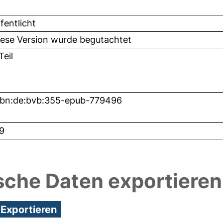
fentlicht
iese Version wurde begutachtet
eil
nbn:de:bvb:355-epub-779496
9
sche Daten exportieren