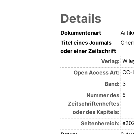
Details
Dokumentenart
Artik
Titel eines Journals
Chem
oder einer Zeitschrift
Wile
Verlag:
CC-
Open Access Art:
3
Band:
5
Nummer des
Zeitschriftenheftes
oder des Kapitels:
e20
Seitenbereich: