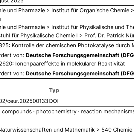
gust 2025
e und Pharmazie > Institut für Organische Chemie > 
g
e und Pharmazie > Institut für Physikalische und T
tuhl für Physikalische Chemie I > Prof. Dr. Patrick N
325: Kontrolle der chemischen Photokatalyse durch
rdert von:
Deutsche Forschungsgemeinschaft (DFG
620: Ionenpaareffekte in molekularer Reaktivität
rdert von:
Deutsche Forschungsgemeinschaft (DFG
Typ
002/ceur.202500133
DOI
o compounds · photochemistry · reaction mechanism
Naturwissenschaften und Mathematik > 540 Chemie