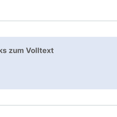
ks zum Volltext
ffnet neues Fenster
, öffnet neues Fenster