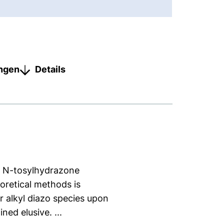
ungen
Details
m N-tosylhydrazone
oretical methods is
 alkyl diazo species upon
ned elusive. ...