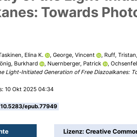
lkanes: Towards Pho
Taskinen, Elina K.
,
George, Vincent
,
Ruff, Tristan
önig, Burkhard
,
Nuernberger, Patrick
,
Ochsenfel
he Light-Initiated Generation of Free Diazoalkanes:
s: 10 Okt 2025 04:34
10.5283/epub.77949
hte
Lizenz: Creative Comm