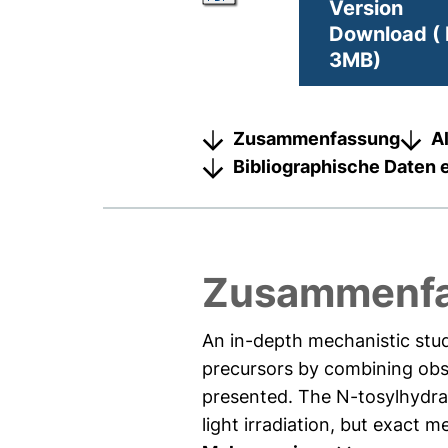
Version
Download ( 
3MB)
Zusammenfassung
A
Bibliographische Daten 
Zusammenf
An in-depth mechanistic stu
precursors by combining obs
presented. The N-tosylhydraz
light irradiation, but exact m