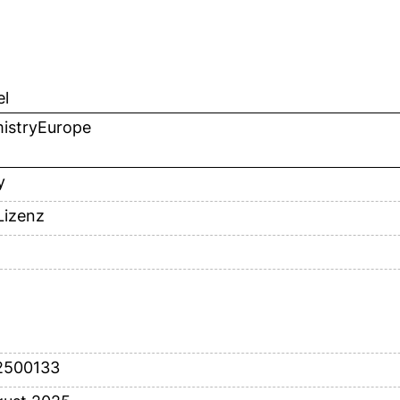
el
istryEurope
y
Lizenz
2500133