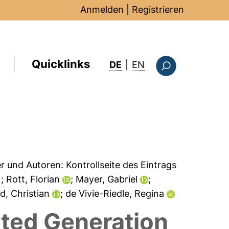
Anmelden
|
Registrieren
Quicklinks
: this page in Englis
DE
|
EN
Suchformular
er und Autoren:
Kontrollseite des Eintrags
n
; Rott, Florian
; Mayer, Gabriel
;
d, Christian
; de Vivie-Riedle, Regina
ated Generation