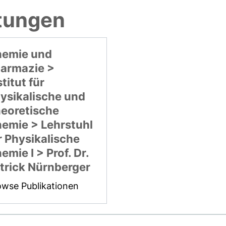
htungen
emie und
armazie >
stitut für
ysikalische und
eoretische
emie > Lehrstuhl
r Physikalische
emie I > Prof. Dr.
trick Nürnberger
owse Publikationen