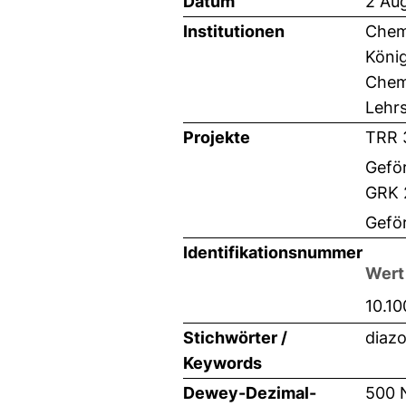
Datum
2 Au
Institutionen
Chemi
Köni
Chemi
Lehrs
Projekte
TRR 
Gefö
GRK 2
Gefö
Identifikationsnummer
Wert
10.1
Stichwörter /
diaz
Keywords
Dewey-Dezimal-
500 