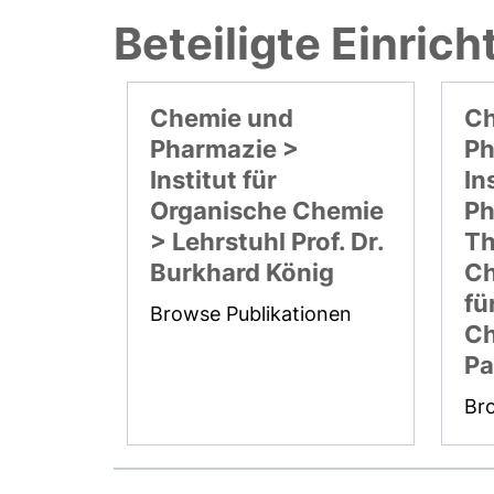
Beteiligte Einric
Chemie und
Ch
Pharmazie >
Ph
Institut für
In
Organische Chemie
Ph
> Lehrstuhl Prof. Dr.
Th
Burkhard König
Ch
fü
Browse Publikationen
Ch
Pa
Br