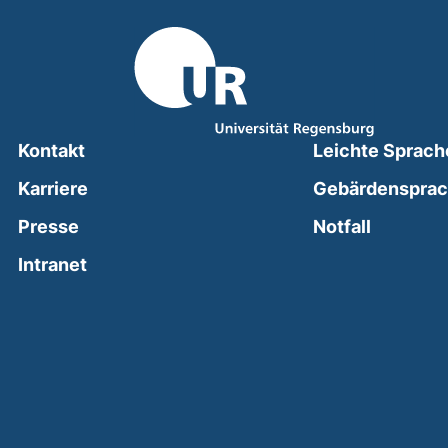
Kontakt
Leichte Sprach
Karriere
Gebärdenspra
(external
Presse
Notfall
(external link, opens in a new window)
Intranet