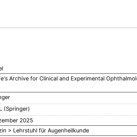
el
e's Archive for Clinical and Experimental Ophthalmo
nger
 (Springer)
zember 2025
in > Lehrstuhl für Augenheilkunde