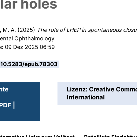
lar holes
 M. A.
(2025)
The role of LHEP in spontaneous closur
imental Ophthalmology.
es: 09 Dez 2025 06:59
10.5283/epub.78303
hte
Lizenz: Creative Com
International
PDF |