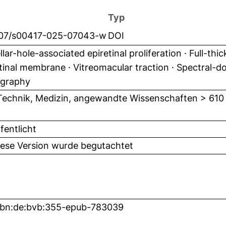
Typ
007/s00417-025-07043-w
DOI
lar-hole-associated epiretinal proliferation · Full-thi
tinal membrane · Vitreomacular traction · Spectral-
graphy
Technik, Medizin, angewandte Wissenschaften > 610
fentlicht
iese Version wurde begutachtet
nbn:de:bvb:355-epub-783039