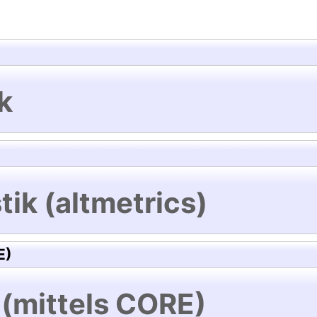
k
tik (altmetrics)
E)
 (mittels CORE)