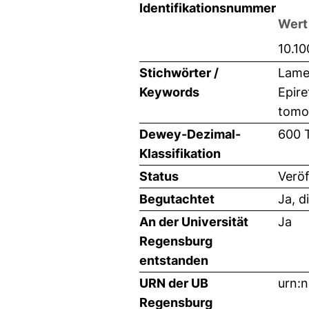
Identifikationsnummer
Wert
10.1
Stichwörter /
Lamel
Keywords
Epire
tomo
Dewey-Dezimal-
600 
Klassifikation
Status
Veröf
Begutachtet
Ja, d
An der Universität
Ja
Regensburg
entstanden
URN der UB
urn:
Regensburg