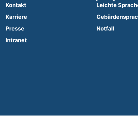
Kontakt
Leichte Sprach
Karriere
Gebärdenspra
(external
Presse
Notfall
(external link, opens in a new window)
Intranet