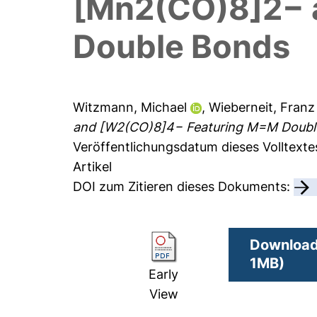
[Mn2(CO)8]2− 
Double Bonds
Witzmann, Michael
,
Wieberneit, Franz
and [W2(CO)8]4− Featuring M=M Doubl
Veröffentlichungsdatum dieses Volltexte
Artikel
DOI zum Zitieren dieses Dokuments:
Download 
1MB)
Early
View