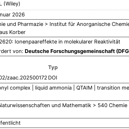
 (Wiley)
anuar 2026
e und Pharmazie > Institut für Anorganische Chemie 
aus Korber
620: Ionenpaareffekte in molekularer Reaktivität
rdert von:
Deutsche Forschungsgemeinschaft (DFG
Typ
002/zaac.202500172
DOI
nyl complex | liquid ammonia | QTAIM | transition met
Naturwissenschaften und Mathematik > 540 Chemie
fentlicht