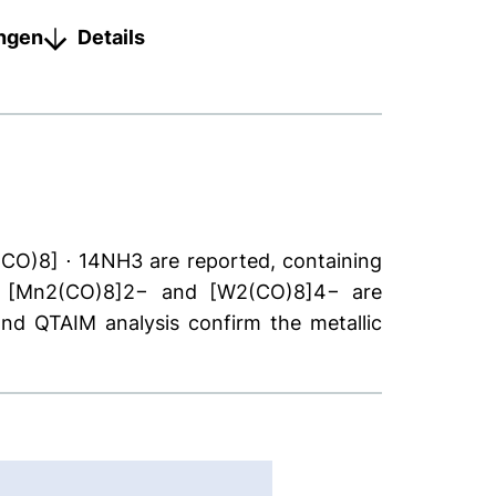
ungen
Details
CO)8] ⋅ 14NH3 are reported, containing
ds. [Mn2(CO)8]2− and [W2(CO)8]4− are
and QTAIM analysis confirm the metallic