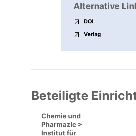
Alternative Lin
externer Link, ö
DOI
externer Link
Verlag
Beteiligte Einric
Chemie und
Pharmazie >
Institut für