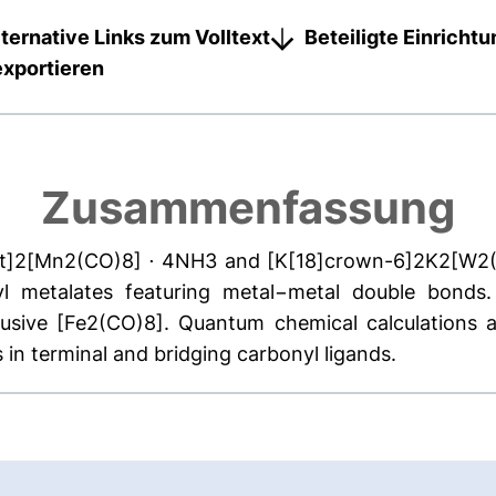
lternative Links zum Volltext
Beteiligte Einricht
exportieren
Zusammenfassung
rypt]2[Mn2(CO)8] ⋅ 4NH3 and [K[18]crown-6]2K2[W2(
onyl metalates featuring metal−metal double bon
 elusive [Fe2(CO)8]. Quantum chemical calculations 
 in terminal and bridging carbonyl ligands.