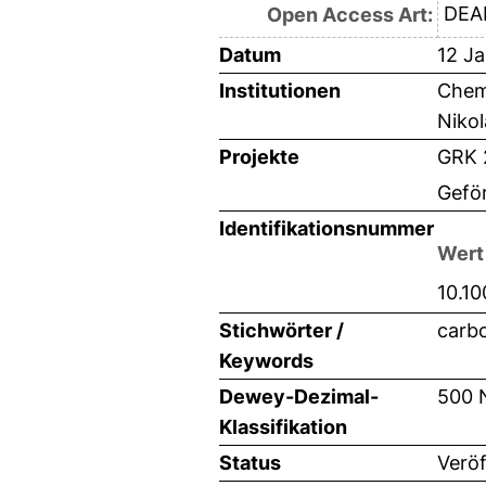
DEAL
Open Access Art:
Datum
12 J
Institutionen
Chemi
Nikol
Projekte
GRK 2
Gefö
Identifikationsnummer
Wert
10.1
Stichwörter /
carbo
Keywords
Dewey-Dezimal-
500 
Klassifikation
Status
Veröf