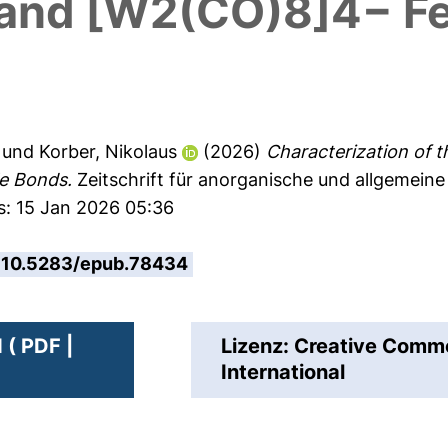
and [W2(CO)8]4− F
und
Korber, Nikolaus
(2026)
Characterization of 
e Bonds.
Zeitschrift für anorganische und allgemein
s: 15 Jan 2026 05:36
10.5283/epub.78434
( PDF |
Lizenz: Creative Com
International