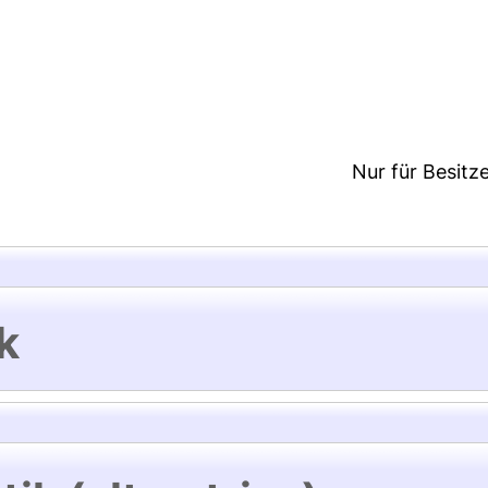
5:36/Metadaten zuletzt geändert: 23 Jul 2026 14:4
Nur für Besitz
k