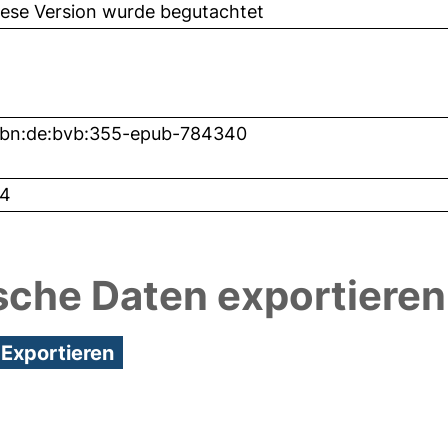
iese Version wurde begutachtet
nbn:de:bvb:355-epub-784340
4
sche Daten exportieren