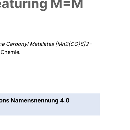
eaturing M=M
the Carbonyl Metalates [Mn2(CO)8]2−
e Chemie.
mons Namensnennung 4.0