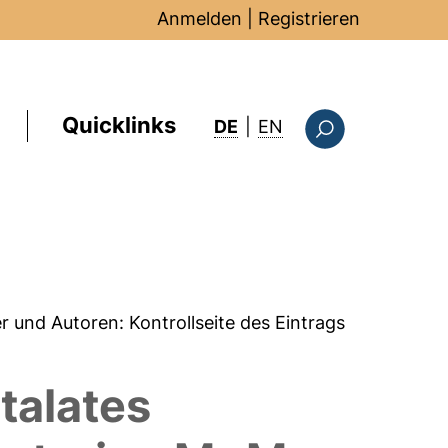
Anmelden
|
Registrieren
Quicklinks
: this page in Englis
DE
|
EN
Suchformular
er und Autoren:
Kontrollseite des Eintrags
talates