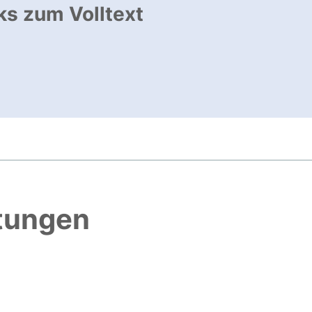
ks zum Volltext
ffnet neues Fenster
, öffnet neues Fenster
htungen