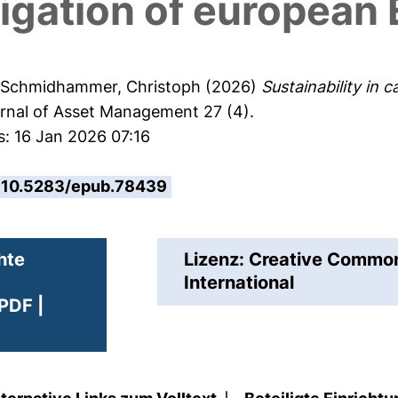
tigation of european
d
Schmidhammer, Christoph
(2026)
Sustainability in 
rnal of Asset Management 27 (4).
s: 16 Jan 2026 07:16
10.5283/epub.78439
hte
Lizenz: Creative Comm
International
PDF |