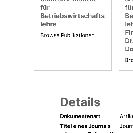
für
fü
Betriebswirtschafts
Be
lehre
le
Fi
Browse Publikationen
Dr
Do
Br
Details
Dokumentenart
Artik
Titel eines Journals
Jour