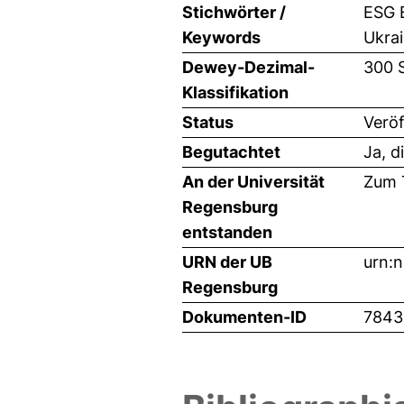
Stichwörter /
ESG E
Keywords
Ukrai
Dewey-Dezimal-
300 
Klassifikation
Status
Veröf
Begutachtet
Ja, d
An der Universität
Zum T
Regensburg
entstanden
URN der UB
urn:
Regensburg
Dokumenten-ID
7843