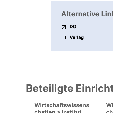
Alternative Lin
externer Link, ö
DOI
externer Link
Verlag
Beteiligte Einric
Wirtschaftswissens
Wi
chaften > Institut
ch