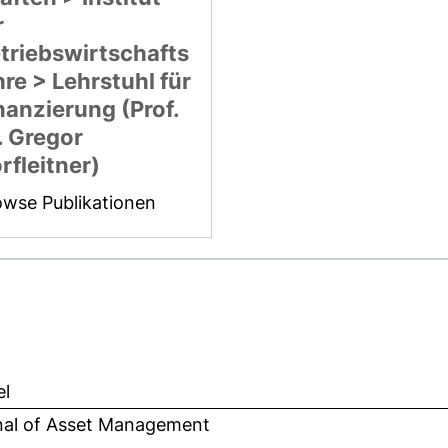
r
triebswirtschafts
hre > Lehrstuhl für
nanzierung (Prof.
. Gregor
rfleitner)
owse Publikationen
el
nal of Asset Management