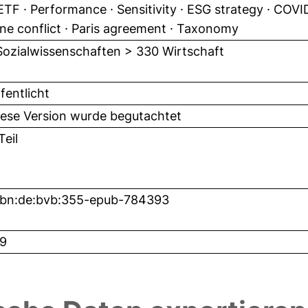
TF · Performance · Sensitivity · ESG strategy · COV
ne conflict · Paris agreement · Taxonomy
Sozialwissenschaften > 330 Wirtschaft
fentlicht
iese Version wurde begutachtet
eil
nbn:de:bvb:355-epub-784393
9