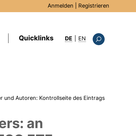
Anmelden
|
Registrieren
Quicklinks
: this page in Englis
DE
|
EN
Suchformular
er und Autoren:
Kontrollseite des Eintrags
ers: an