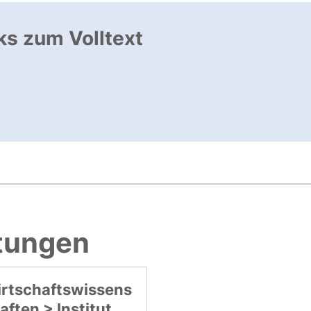
ks zum Volltext
ffnet neues Fenster
, öffnet neues Fenster
htungen
rtschaftswissens
aften > Institut