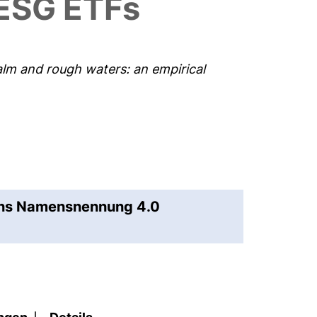
 ESG ETFs
calm and rough waters: an empirical
ons Namensnennung 4.0