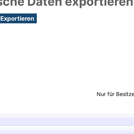
sche Daten exportieren
7:16/Metadaten zuletzt geändert: 08 Apr 2026 12:3
Nur für Besitz