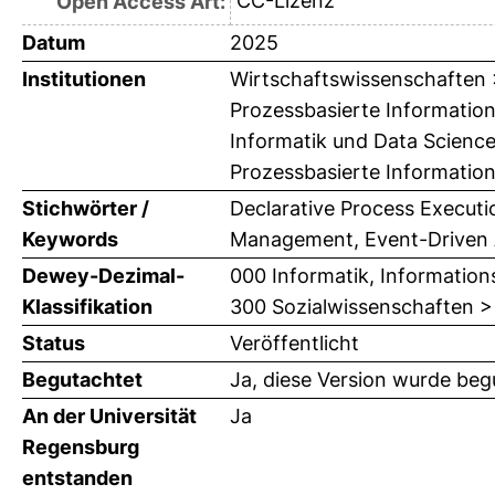
CC-Lizenz
Open Access Art:
Datum
2025
Institutionen
Wirtschaftswissenschaften > 
Prozessbasierte Information
Informatik und Data Science
Prozessbasierte Information
Stichwörter /
Declarative Process Execut
Keywords
Management, Event-Driven 
Dewey-Dezimal-
000 Informatik, Information
Klassifikation
300 Sozialwissenschaften >
Status
Veröffentlicht
Begutachtet
Ja, diese Version wurde beg
An der Universität
Ja
Regensburg
entstanden