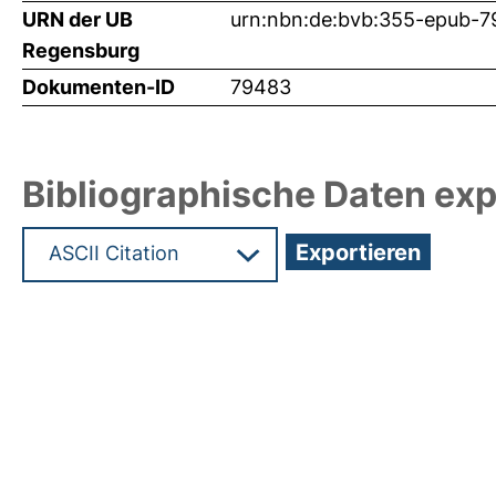
URN der UB
urn:nbn:de:bvb:355-epub-
Regensburg
Dokumenten-ID
79483
Bibliographische Daten exp
Hochladedatum:26 Mai 2026 06:49/Metadaten zul