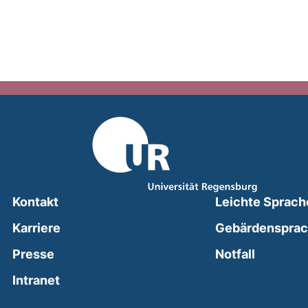
Kontakt
Leichte Sprach
Karriere
Gebärdenspra
(external
Presse
Notfall
(external link, opens in a new window)
Intranet