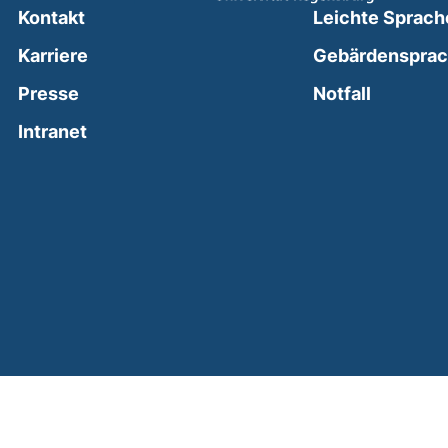
Kontakt
Leichte Sprach
Karriere
Gebärdenspra
(external
Presse
Notfall
(external link, opens in a new window)
Intranet