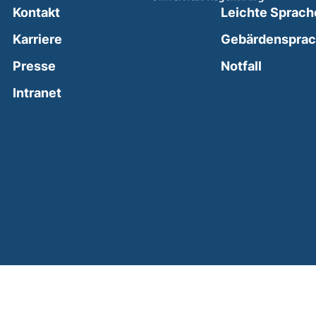
Kontakt
Leichte Sprach
Karriere
Gebärdenspra
(external
Presse
Notfall
(external link, opens in a new window)
Intranet