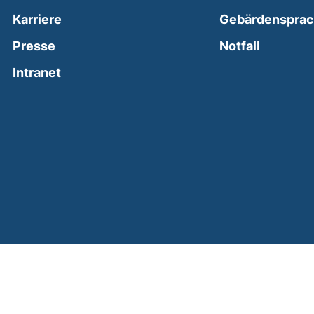
Karriere
Gebärdenspra
(external
Presse
Notfall
(external link, opens in a new window)
Intranet