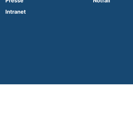
(external
Presse
Notfall
(external link, opens in a new window)
Intranet