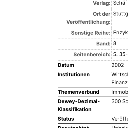
Schäf
Verlag:
Stuttg
Ort der
Veröffentlichung:
Enzyk
Sonstige Reihe:
8
Band:
S. 35
Seitenbereich:
Datum
2002
Institutionen
Wirtsc
Finanz
Themenverbund
Immobi
Dewey-Dezimal-
300 So
Klassifikation
Status
Veröff