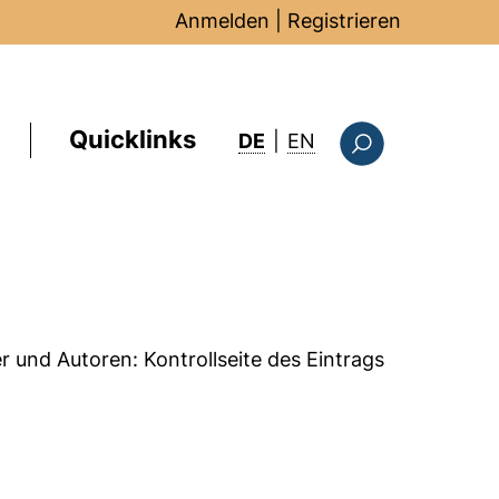
Anmelden
|
Registrieren
Quicklinks
: this page in Englis
DE
|
EN
Suchformular
er und Autoren:
Kontrollseite des Eintrags