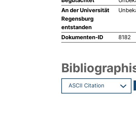
Begutachtet
Unbeka
An der Universität
Unbeka
Regensburg
entstanden
Dokumenten-ID
8182
Bibliographi
Hochladedatum:05 Aug 2009 1