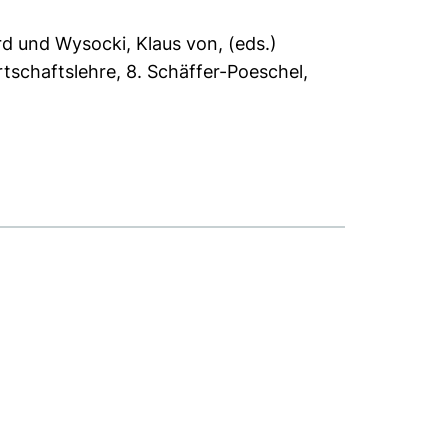
rd
und
Wysocki, Klaus von
, (eds.)
schaftslehre, 8. Schäffer-Poeschel,