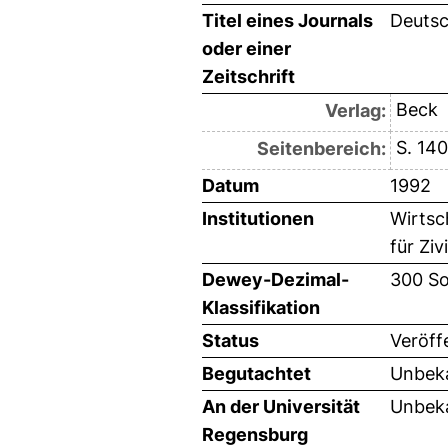
Titel eines Journals
Deutsc
oder einer
Zeitschrift
Beck
Verlag:
S. 14
Seitenbereich:
Datum
1992
Institutionen
Wirtsc
für Zi
Dewey-Dezimal-
300 So
Klassifikation
Status
Veröff
Begutachtet
Unbeka
An der Universität
Unbeka
Regensburg