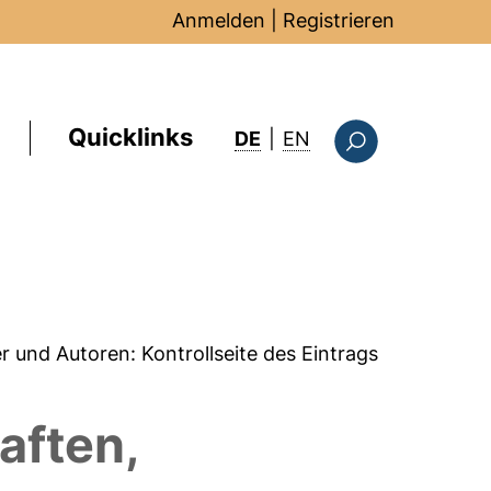
Anmelden
|
Registrieren
Quicklinks
: this page in Englis
DE
|
EN
Suchformular
er und Autoren:
Kontrollseite des Eintrags
aften,