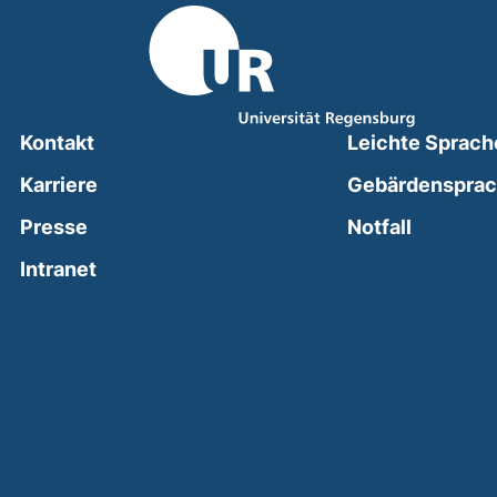
Kontakt
Leichte Sprach
Karriere
Gebärdenspra
(external
Presse
Notfall
(external link, opens in a new window)
Intranet