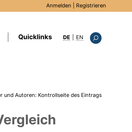
Anmelden
|
Registrieren
Quicklinks
: this page in Englis
DE
|
EN
Suchformular
er und Autoren:
Kontrollseite des Eintrags
Vergleich