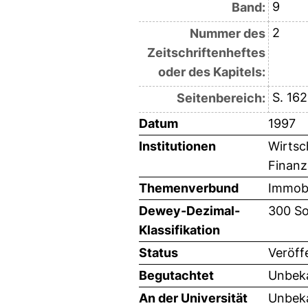
9
Band:
2
Nummer des
Zeitschriftenheftes
oder des Kapitels:
S. 16
Seitenbereich:
Datum
1997
Institutionen
Wirtsc
Finanz
Themenverbund
Immobi
Dewey-Dezimal-
300 So
Klassifikation
Status
Veröff
Begutachtet
Unbeka
An der Universität
Unbeka