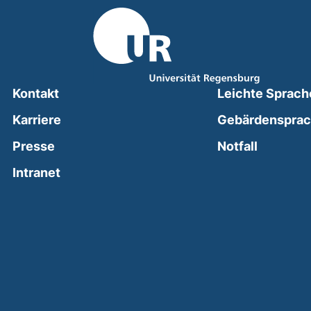
Kontakt
Leichte Sprach
Karriere
Gebärdenspra
(external
Presse
Notfall
(external link, opens in a new window)
Intranet