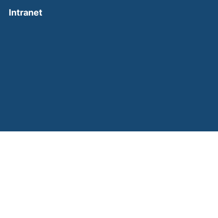
(external link, opens in a new window)
Intranet