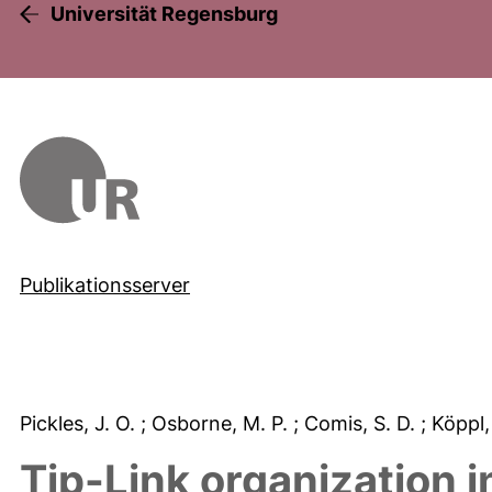
Universität Regensburg
Publikationsserver
Pickles, J. O.
; Osborne, M. P.
; Comis, S. D.
; Köppl
Tip-Link organization in