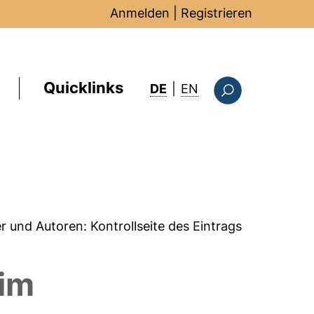
Anmelden
|
Registrieren
Quicklinks
: this page in Englis
DE
|
EN
Suchformular
er und Autoren:
Kontrollseite des Eintrags
 im