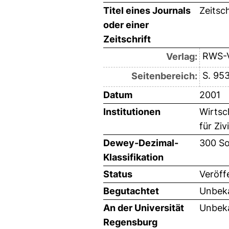
Titel eines Journals
Zeitsc
oder einer
Zeitschrift
RWS-V
Verlag:
S. 95
Seitenbereich:
Datum
2001
Institutionen
Wirtsc
für Zi
Dewey-Dezimal-
300 So
Klassifikation
Status
Veröff
Begutachtet
Unbeka
An der Universität
Unbeka
Regensburg