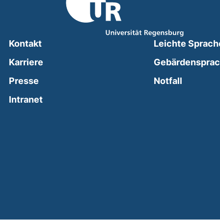
Kontakt
Leichte Sprach
Karriere
Gebärdenspra
(external
Presse
Notfall
(external link, opens in a new window)
Intranet