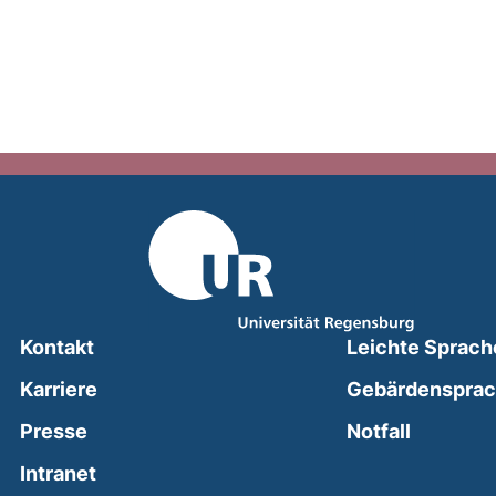
Kontakt
Leichte Sprach
Karriere
Gebärdenspra
(external
Presse
Notfall
(external link, opens in a new window)
Intranet