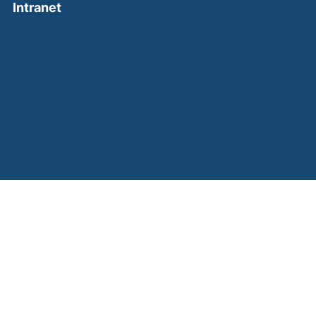
(external link, opens in a new window)
Intranet